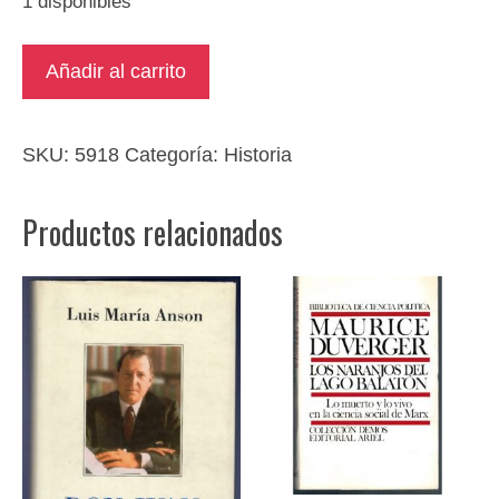
1 disponibles
La
Añadir al carrito
dictadura
de
Franco
SKU:
5918
Categoría:
Historia
cantidad
Productos relacionados