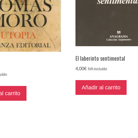
El laberinto sentimental
4,00
€
IVA incluído
luído
Añadir al carrito
l carrito