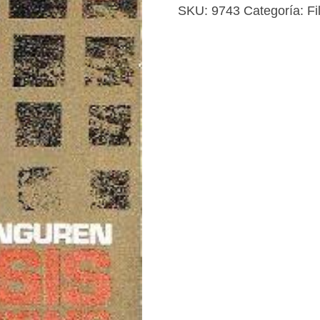
catolicismo
SKU:
9743
Categoría:
Fi
cantidad