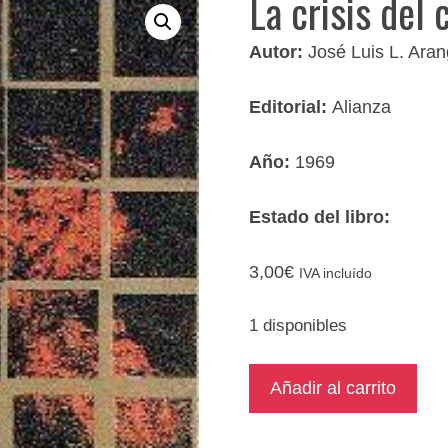
La crisis del 
Autor:
José Luis L. Ara
Editorial:
Alianza
Año:
1969
Estado del libro:
3,00
€
IVA incluído
1 disponibles
La
Añadir al carrito
crisis
del