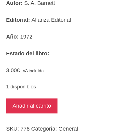
Autor:
S. A. Barnett
Editorial:
Alianza Editorial
Año:
1972
Estado del libro:
3,00
€
IVA incluído
1 disponibles
La
Añadir al carrito
conducta
de
los
SKU:
778
Categoría:
General
animales