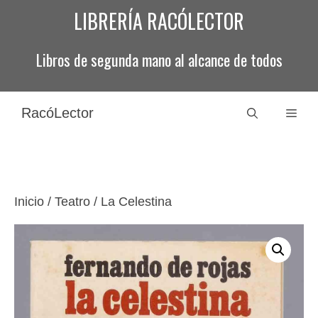
Saltar
LIBRERÍA RACÓLECTOR
al
contenido
Libros de segunda mano al alcance de todos
RacóLector
Men
Inicio
/
Teatro
/ La Celestina