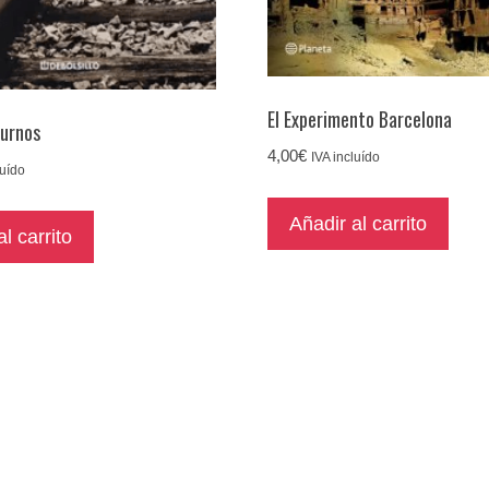
El Experimento Barcelona
turnos
4,00
€
IVA incluído
luído
Añadir al carrito
l carrito