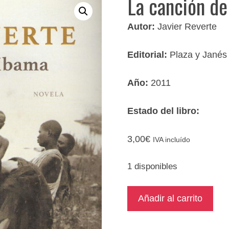
La canción d
Autor:
Javier Reverte
Editorial:
Plaza y Janés
Año:
2011
Estado del libro:
3,00
€
IVA incluído
1 disponibles
La
Añadir al carrito
canción
de