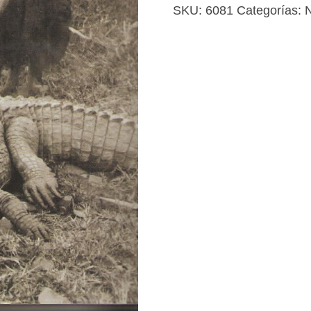
Mbama
SKU:
6081
Categorías:
N
cantidad