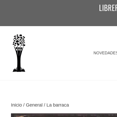
Saltar
LIBRE
al
contenido
NOVEDADE
Inicio
/
General
/ La barraca