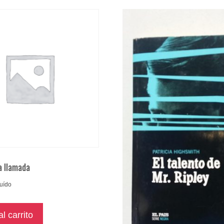
a llamada
luído
l carrito