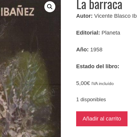
La barraca
Autor:
Vicente Blasco I
Editorial:
Planeta
Año:
1958
Estado del libro:
5,00
€
IVA incluído
1 disponibles
La
Añadir al carrito
barraca
cantidad