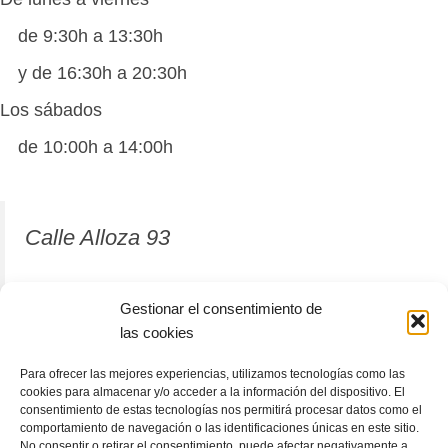
de 9:30h a 13:30h
y de 16:30h a 20:30h
Los sábados
de 10:00h a 14:00h
Calle Alloza 93
12001 Castellón de la Plana
Gestionar el consentimiento de
las cookies
964 81 37 63
Para ofrecer las mejores experiencias, utilizamos tecnologías como las
cookies para almacenar y/o acceder a la información del dispositivo. El
consentimiento de estas tecnologías nos permitirá procesar datos como el
comportamiento de navegación o las identificaciones únicas en este sitio.
No consentir o retirar el consentimiento, puede afectar negativamente a