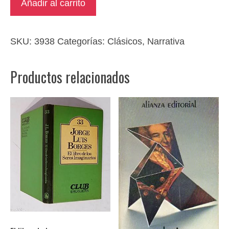
Añadir al carrito
de
la
vida
SKU:
3938
Categorías:
Clásicos
,
Narrativa
del
Buscón
Productos relacionados
cantidad