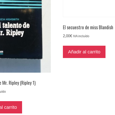
El secuestro de miss Blandish
2,00
€
IVA incluído
Añadir al carrito
e Mr. Ripley (Ripley 1)
luído
l carrito