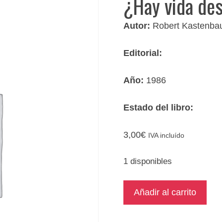
¿Hay vida de
Autor:
Robert Kastenb
Editorial:
Año:
1986
Estado del libro:
3,00
€
IVA incluído
1 disponibles
¿Hay
Añadir al carrito
vida
después