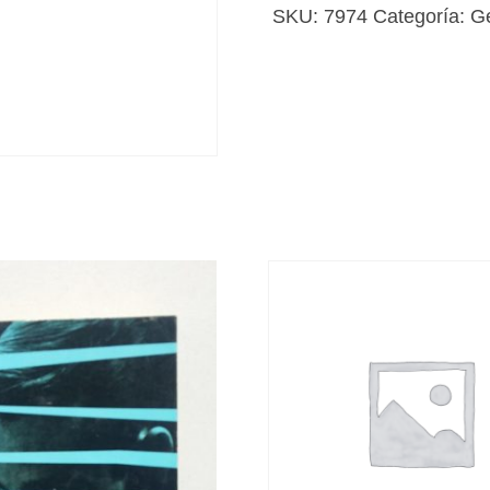
de
SKU:
7974
Categoría:
G
la
muerte?
cantidad