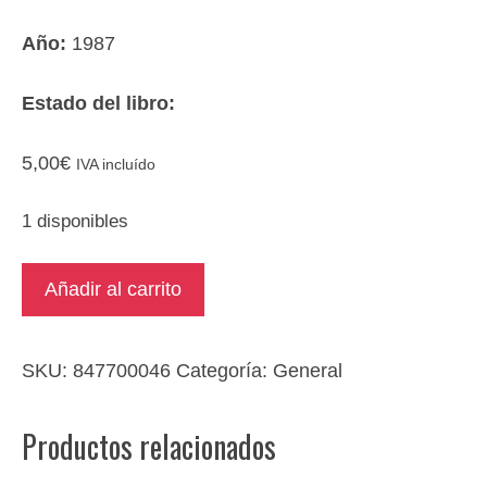
Año:
1987
Estado del libro:
5,00
€
IVA incluído
1 disponibles
Guía
Añadir al carrito
de
la
salud
SKU:
847700046
Categoría:
General
cantidad
Productos relacionados