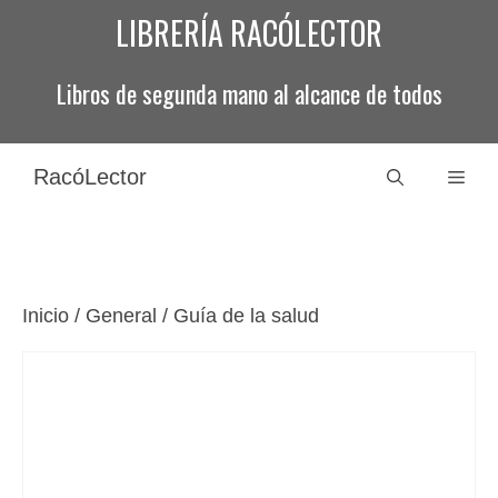
Saltar
LIBRERÍA RACÓLECTOR
al
contenido
Libros de segunda mano al alcance de todos
RacóLector
Men
Inicio
/
General
/ Guía de la salud