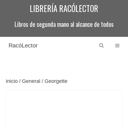
Saltar
LIBRERÍA RACÓLECTOR
al
contenido
Libros de segunda mano al alcance de todos
RacóLector
Men
Inicio
/
General
/ Georgette