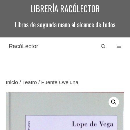
Saltar
LIBRERÍA RACÓLECTOR
al
contenido
Libros de segunda mano al alcance de todos
RacóLector
Men
Inicio
/
Teatro
/ Fuente Ovejuna