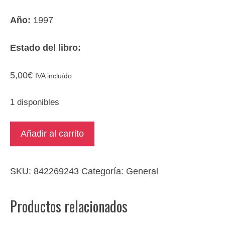
Año:
1997
Estado del libro:
5,00
€
IVA incluído
1 disponibles
Fuego
Añadir al carrito
bajo
la
nieve
SKU:
842269243
Categoría:
General
cantidad
Productos relacionados