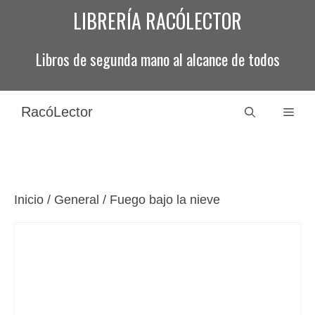
Saltar
LIBRERÍA RACÓLECTOR
al
contenido
Libros de segunda mano al alcance de todos
RacóLector
Men
Inicio
/
General
/ Fuego bajo la nieve