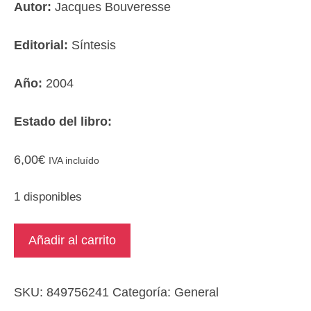
Autor:
Jacques Bouveresse
Editorial:
Síntesis
Año:
2004
Estado del libro:
6,00
€
IVA incluído
1 disponibles
Filosofía,
Añadir al carrito
mitología
y
pseudociencia
SKU:
849756241
Categoría:
General
cantidad