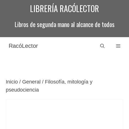
Saltar
LIBRERÍA RACÓLECTOR
al
contenido
Libros de segunda mano al alcance de todos
RacóLector
Men
Inicio
/
General
/ Filosofía, mitología y
pseudociencia