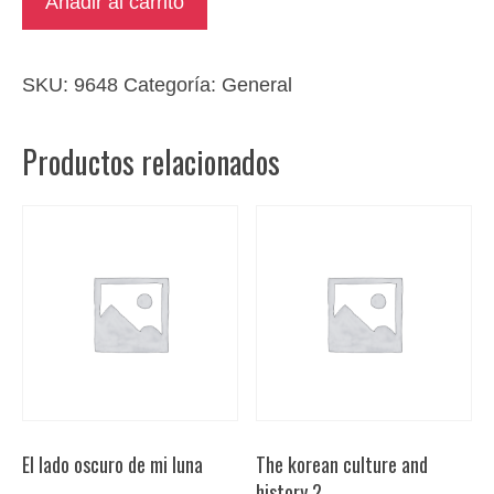
Añadir al carrito
singulares
de
nuestro
SKU:
9648
Categoría:
General
tiempo.
Che
Productos relacionados
Guevara
¿Aventura
o
Revolución?
cantidad
El lado oscuro de mi luna
The korean culture and
history 2