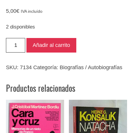
5,00
€
IVA incluído
2 disponibles
Federico
Añadir al carrito
García
Lorca.
Vida
SKU:
7134
Categoría:
Biografías / Autobiografías
pasión
y
Productos relacionados
muerte
ABC
2
tomos
cantidad