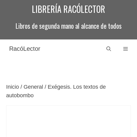
Saltar
LIBRERÍA RACÓLECTOR
al
contenido
Libros de segunda mano al alcance de todos
RacóLector
Men
Inicio
/
General
/ Exégesis. Los textos de
autobombo