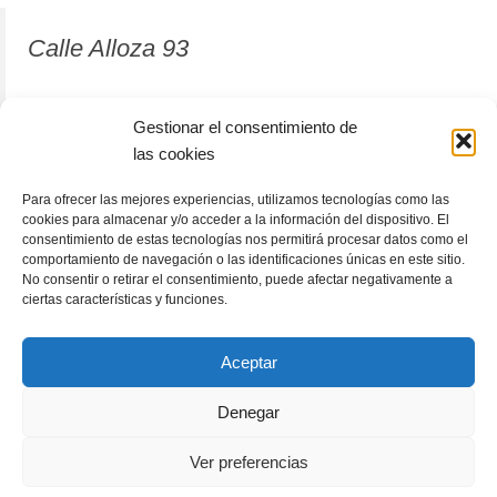
Calle Alloza 93
12001 Castellón de la Plana
Gestionar el consentimiento de
las cookies
964 81 37 63
Para ofrecer las mejores experiencias, utilizamos tecnologías como las
cookies para almacenar y/o acceder a la información del dispositivo. El
consentimiento de estas tecnologías nos permitirá procesar datos como el
comportamiento de navegación o las identificaciones únicas en este sitio.
No consentir o retirar el consentimiento, puede afectar negativamente a
ciertas características y funciones.
Aceptar
Denegar
RACÓLECTOR
ENCUENTRA TU LIBRO
Subscribete
Ver preferencias
Política de cookies (UE)
Términos y condiciones