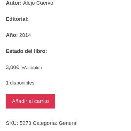
Autor:
Alejo Cuervo
Editorial:
Año:
2014
Estado del libro:
3,00
€
IVA incluído
1 disponibles
Exégesis.
Añadir al carrito
Los
textos
de
SKU:
5273
Categoría:
General
autobombo