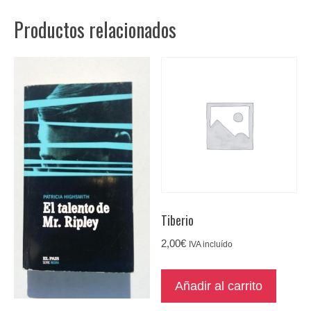
cantidad
Productos relacionados
Tiberio
2,00
€
IVA incluído
Añadir al carrito