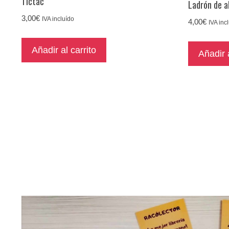
Tictac
Ladrón de a
3,00
€
IVA incluído
4,00
€
IVA inc
Añadir al carrito
Añadir a