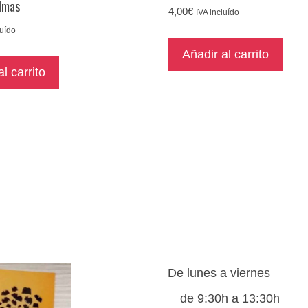
lmas
4,00
€
IVA incluído
luído
Añadir al carrito
l carrito
De lunes a viernes
de 9:30h a 13:30h