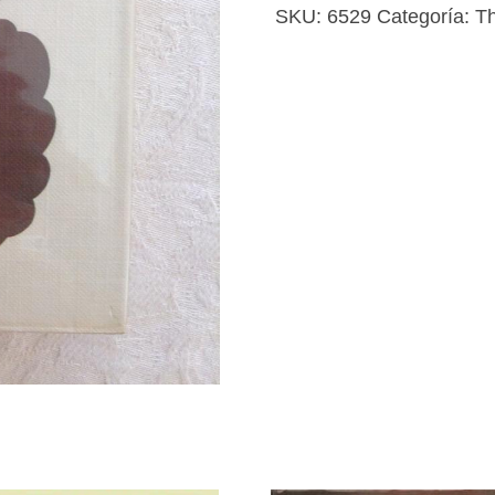
cantidad
SKU:
6529
Categoría:
Th