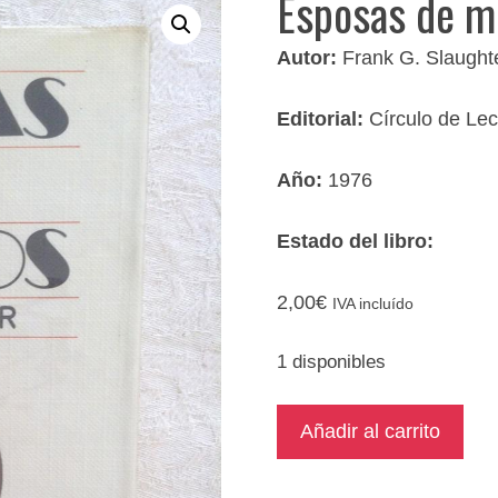
Esposas de m
Autor:
Frank G. Slaught
Editorial:
Círculo de Lec
Año:
1976
Estado del libro:
2,00
€
IVA incluído
1 disponibles
Esposas
Añadir al carrito
de
médicos