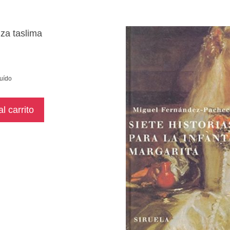
luído
l carrito