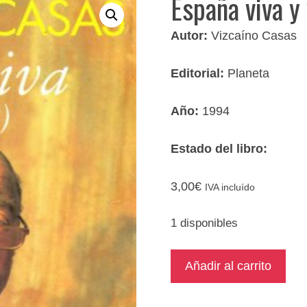
España viva y
Autor:
Vizcaíno Casas
Editorial:
Planeta
Año:
1994
Estado del libro:
3,00
€
IVA incluído
1 disponibles
España
Añadir al carrito
viva
y