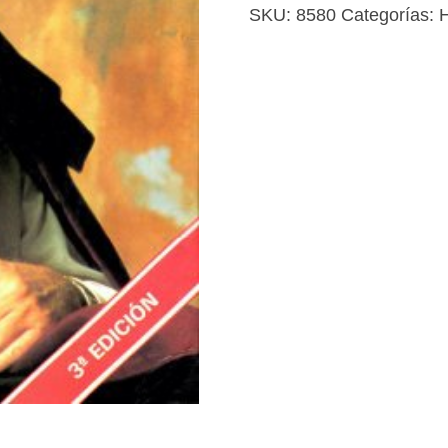
viceversa
SKU:
8580
Categorías:
H
cantidad