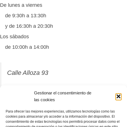
De lunes a viernes
de 9:30h a 13:30h
y de 16:30h a 20:30h
Los sábados
de 10:00h a 14:00h
Calle Alloza 93
12001 Castellón de la Plana
Gestionar el consentimiento de
las cookies
964 81 37 63
Para ofrecer las mejores experiencias, utilizamos tecnologías como las
cookies para almacenar y/o acceder a la información del dispositivo. El
consentimiento de estas tecnologías nos permitirá procesar datos como el
comportamiento de navegación o las identificaciones únicas en este sitio.