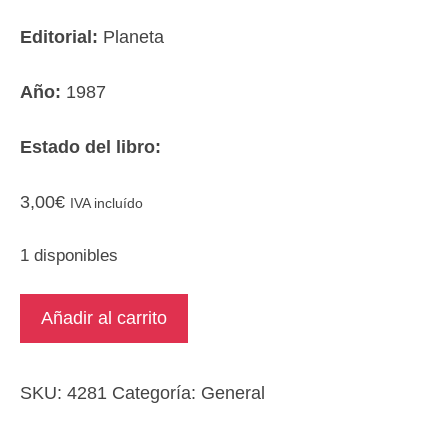
Editorial:
Planeta
Año:
1987
Estado del libro:
3,00
€
IVA incluído
1 disponibles
Equipaje
Añadir al carrito
de
amor
para
SKU:
4281
Categoría:
General
la
tierra