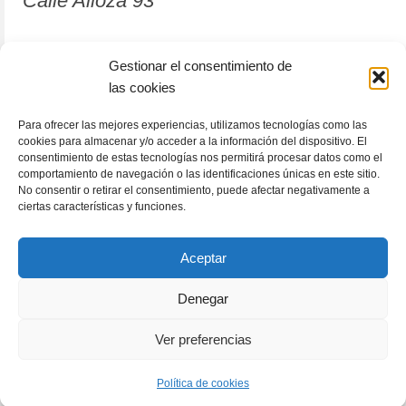
Calle Alloza 93
12001 Castellón de la Plana
Gestionar el consentimiento de
las cookies
964 81 37 63
Para ofrecer las mejores experiencias, utilizamos tecnologías como las
cookies para almacenar y/o acceder a la información del dispositivo. El
consentimiento de estas tecnologías nos permitirá procesar datos como el
comportamiento de navegación o las identificaciones únicas en este sitio.
No consentir o retirar el consentimiento, puede afectar negativamente a
ciertas características y funciones.
Aceptar
Denegar
RACÓLECTOR
ENCUENTRA TU LIBRO
Subscribete
Ver preferencias
Política de cookies (UE)
Términos y condiciones
© 2026 GeneratePress
Política de cookies