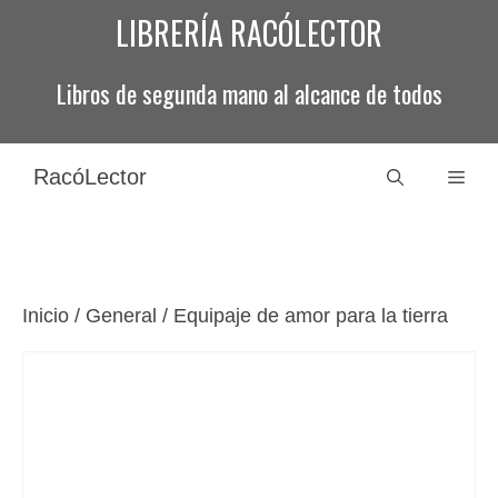
Saltar
LIBRERÍA RACÓLECTOR
al
contenido
Libros de segunda mano al alcance de todos
RacóLector
Men
Inicio
/
General
/ Equipaje de amor para la tierra