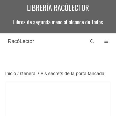
Saltar
LIBRERÍA RACÓLECTOR
al
contenido
Libros de segunda mano al alcance de todos
RacóLector
Men
Inicio
/
General
/ Els secrets de la porta tancada