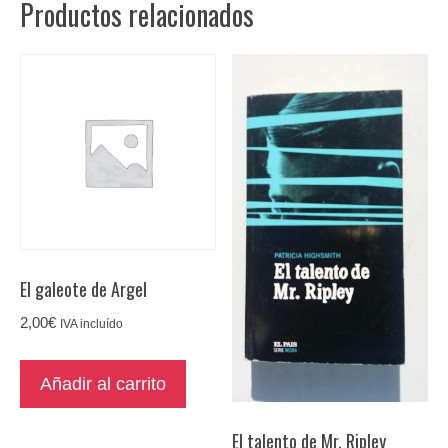
Productos relacionados
cantidad
El galeote de Argel
2,00
€
IVA incluído
Añadir al carrito
El talento de Mr. Ripley