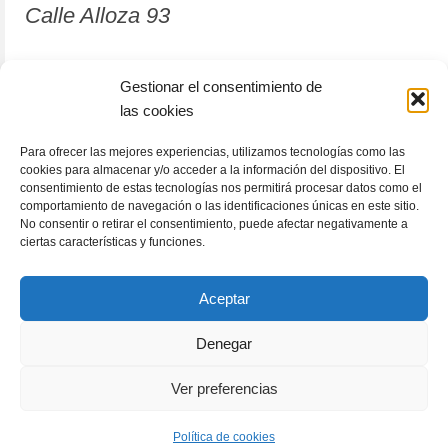
Calle Alloza 93
12001 Castellón de la Plana
Gestionar el consentimiento de
las cookies
964 81 37 63
Para ofrecer las mejores experiencias, utilizamos tecnologías como las
cookies para almacenar y/o acceder a la información del dispositivo. El
consentimiento de estas tecnologías nos permitirá procesar datos como el
comportamiento de navegación o las identificaciones únicas en este sitio.
No consentir o retirar el consentimiento, puede afectar negativamente a
ciertas características y funciones.
Aceptar
Denegar
RACÓLECTOR
ENCUENTRA TU LIBRO
Subscribete
Ver preferencias
Política de cookies (UE)
Términos y condiciones
© 2026 GeneratePress
Política de cookies