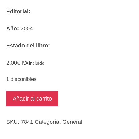
Editorial:
Año:
2004
Estado del libro:
2,00
€
IVA incluído
1 disponibles
Els
Añadir al carrito
secrets
de
la
SKU:
7841
Categoría:
General
porta
tancada