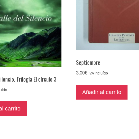
Septiembre
3,00
€
IVA incluído
silencio. Trilogía El círculo 3
luído
Añadir al carrito
l carrito