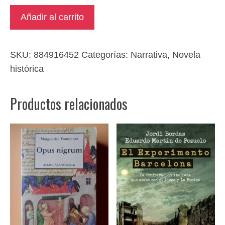
El
Añadir al carrito
salón
de
ámbar
SKU:
884916452
Categorías:
Narrativa
,
Novela
cantidad
histórica
Productos relacionados