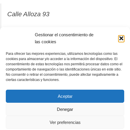
Calle Alloza 93
12001 Castellón de la Plana
Gestionar el consentimiento de
las cookies
964 81 37 63
Para ofrecer las mejores experiencias, utilizamos tecnologías como las
cookies para almacenar y/o acceder a la información del dispositivo. El
consentimiento de estas tecnologías nos permitirá procesar datos como el
comportamiento de navegación o las identificaciones únicas en este sitio.
No consentir o retirar el consentimiento, puede afectar negativamente a
ciertas características y funciones.
Aceptar
Denegar
RACÓLECTOR
ENCUENTRA TU LIBRO
Subscribete
Ver preferencias
Política de cookies (UE)
Términos y condiciones