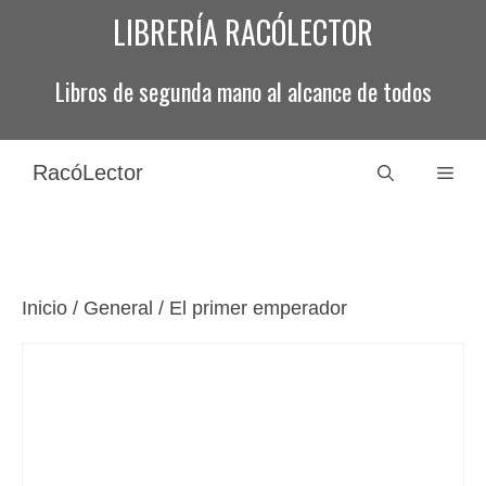
Saltar
LIBRERÍA RACÓLECTOR
al
contenido
Libros de segunda mano al alcance de todos
RacóLector
Men
Inicio
/
General
/ El primer emperador