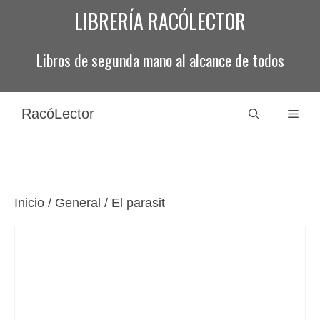
Saltar
LIBRERÍA RACÓLECTOR
al
contenido
Libros de segunda mano al alcance de todos
RacóLector
Men
Inicio
/
General
/ El parasit