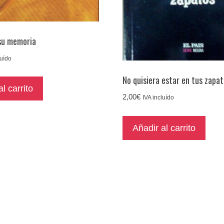
su memoria
luído
No quisiera estar en tus zapa
l carrito
2,00
€
IVA incluído
Añadir al carrito