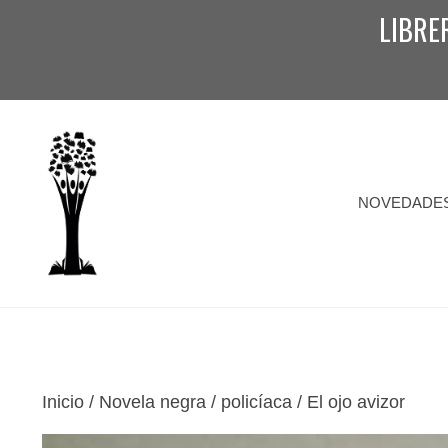
Saltar
LIBRE
al
contenido
NOVEDADE
Inicio
/
Novela negra / policíaca
/ El ojo avizor