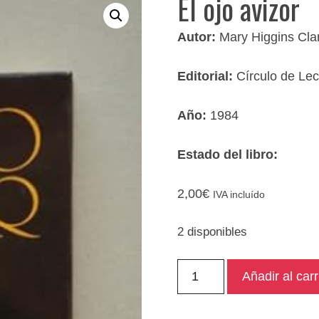
El ojo avizor
Autor:
Mary Higgins Cla
Editorial:
Círculo de Lec
Año:
1984
Estado del libro:
2,00
€
IVA incluído
2 disponibles
El
Añadir al carr
ojo
avizor