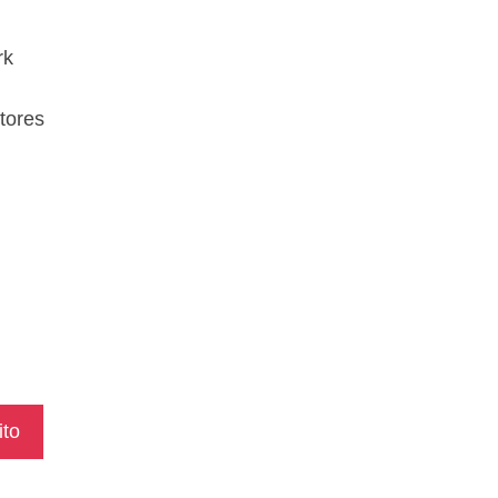
rk
tores
ito