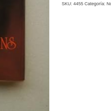
cantidad
SKU:
4455
Categoría:
No