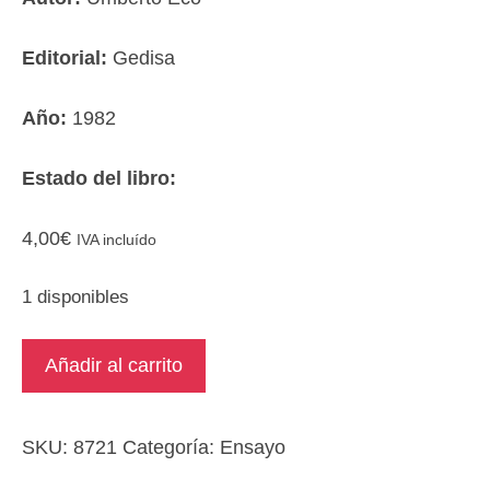
Editorial:
Gedisa
Año:
1982
Estado del libro:
4,00
€
IVA incluído
1 disponibles
Cómo
Añadir al carrito
se
hace
una
SKU:
8721
Categoría:
Ensayo
tesis