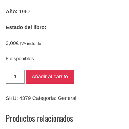
Año:
1967
Estado del libro:
3,00
€
IVA incluído
8 disponibles
El
Añadir al carrito
mundo
de
los
SKU:
4379
Categoría:
General
museos
cantidad
Productos relacionados