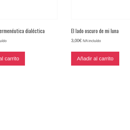
ermenéutica dialéctica
El lado oscuro de mi luna
3,00
€
luído
IVA incluído
l carrito
Añadir al carrito