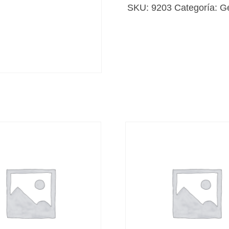
león
SKU:
9203
Categoría:
G
de
piedra
cantidad