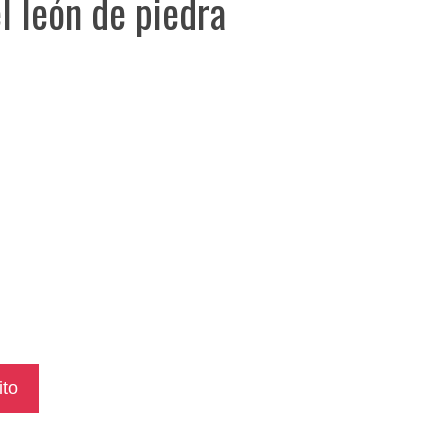
l león de piedra
ito