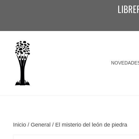
Saltar
LIBRE
al
contenido
NOVEDADE
Inicio
/
General
/ El misterio del león de piedra