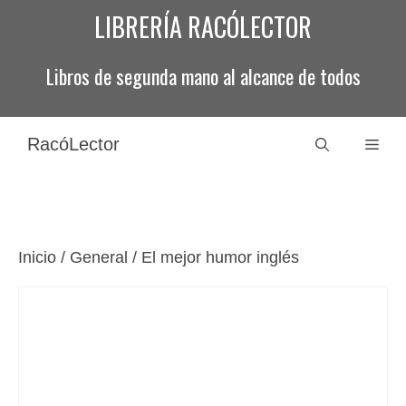
Saltar
LIBRERÍA RACÓLECTOR
al
contenido
Libros de segunda mano al alcance de todos
RacóLector
Men
Inicio
/
General
/ El mejor humor inglés