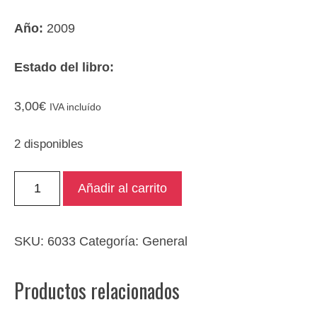
Año:
2009
Estado del libro:
3,00
€
IVA incluído
2 disponibles
El
Añadir al carrito
mejor
humor
inglés
SKU:
6033
Categoría:
General
cantidad
Productos relacionados