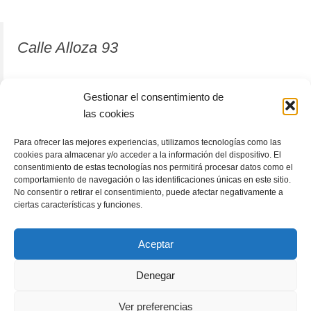
Calle Alloza 93
12001 Castellón de la Plana
Gestionar el consentimiento de
las cookies
964 81 37 63
Para ofrecer las mejores experiencias, utilizamos tecnologías como las
cookies para almacenar y/o acceder a la información del dispositivo. El
consentimiento de estas tecnologías nos permitirá procesar datos como el
comportamiento de navegación o las identificaciones únicas en este sitio.
No consentir o retirar el consentimiento, puede afectar negativamente a
ciertas características y funciones.
Aceptar
Denegar
RACÓLECTOR
ENCUENTRA TU LIBRO
Subscribete
Ver preferencias