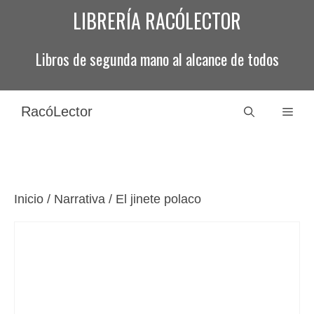
Saltar
LIBRERÍA RACÓLECTOR
al
contenido
Libros de segunda mano al alcance de todos
RacóLector
Men
Inicio
/
Narrativa
/ El jinete polaco