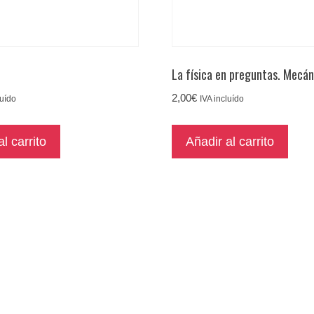
La física en preguntas. Mecán
2,00
€
luído
IVA incluído
l carrito
Añadir al carrito