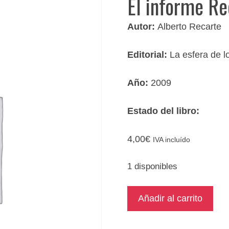
El informe R
Autor:
Alberto Recarte
Editorial:
La esfera de lo
Año:
2009
Estado del libro:
4,00
€
IVA incluído
1 disponibles
El
Añadir al carrito
informe
Recarte2009