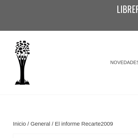
Saltar
LIBRE
al
contenido
NOVEDADE
Inicio
/
General
/ El informe Recarte2009