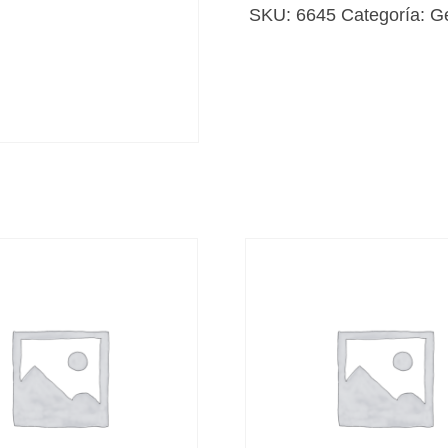
cantidad
SKU:
6645
Categoría:
G