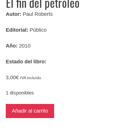
El fin del petróleo
Autor:
Paul Roberts
Editorial:
Público
Año:
2010
Estado del libro:
3,00
€
IVA incluído
1 disponibles
El
Añadir al carrito
fin
del