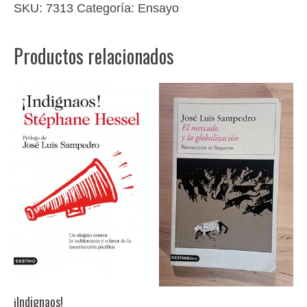
petróleo
SKU:
7313
Categoría:
Ensayo
cantidad
Productos relacionados
¡Indignaos!