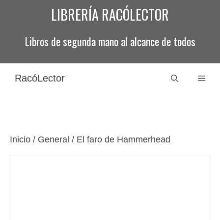
Saltar
LIBRERÍA RACÓLECTOR
al
contenido
Libros de segunda mano al alcance de todos
RacóLector
Men
Inicio
/
General
/ El faro de Hammerhead