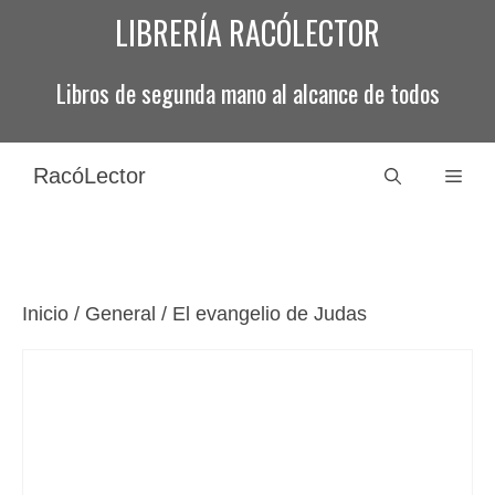
Saltar
LIBRERÍA RACÓLECTOR
al
contenido
Libros de segunda mano al alcance de todos
RacóLector
Men
Inicio
/
General
/ El evangelio de Judas