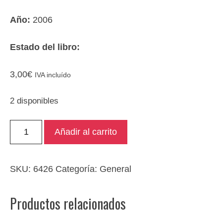
Año:
2006
Estado del libro:
3,00
€
IVA incluído
2 disponibles
El
Añadir al carrito
evangelio
de
Judas
SKU:
6426
Categoría:
General
cantidad
Productos relacionados