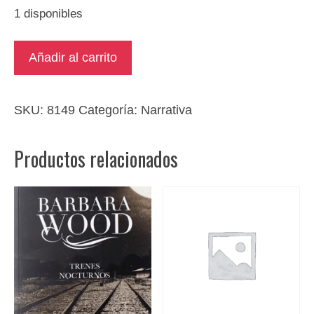
1 disponibles
El
Añadir al carrito
dueño
del
secreto
SKU:
8149
Categoría:
Narrativa
cantidad
Productos relacionados