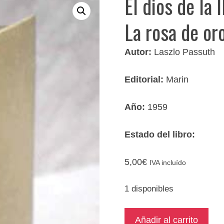
El dios de la 
La rosa de or
Autor:
Laszlo Passuth
Editorial:
Marin
Año:
1959
Estado del libro:
5,00
€
IVA incluído
1 disponibles
El
Añadir al carrito