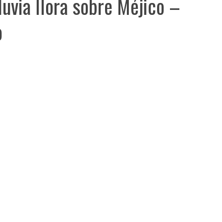
lluvia llora sobre Méjico –
o