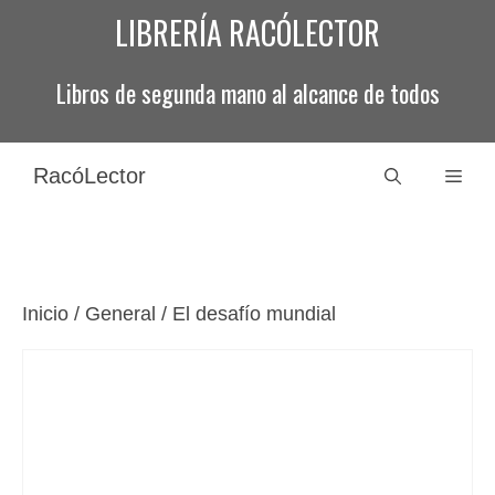
Saltar
LIBRERÍA RACÓLECTOR
al
contenido
Libros de segunda mano al alcance de todos
RacóLector
Men
Inicio
/
General
/ El desafío mundial