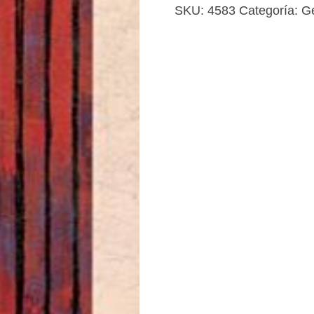
la
SKU:
4583
Categoría:
G
mujer
araña
cantidad