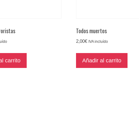
roristas
Todos muertos
2,00
€
luído
IVA incluído
l carrito
Añadir al carrito