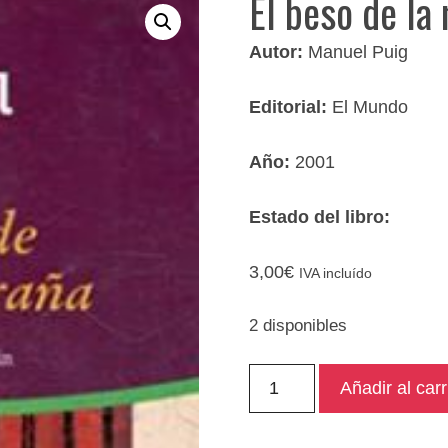
El beso de la
Autor:
Manuel Puig
Editorial:
El Mundo
Año:
2001
Estado del libro:
3,00
€
IVA incluído
2 disponibles
El
Añadir al carr
beso
de