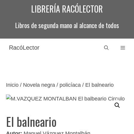
Saltar
LIBRERÍA RACÓLECTOR
al
contenido
Libros de segunda mano al alcance de todos
RacóLector
Men
Inicio
/
Novela negra / policíaca
/ El balneario
El balneario
Autor:
Manuel Vázquez Montalbán