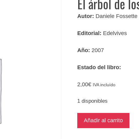
El árbol de lo
Autor:
Daniele Fossette
Editorial:
Edelvives
Año:
2007
Estado del libro:
2,00
€
IVA incluído
1 disponibles
El
Añadir al carrito
árbol
de