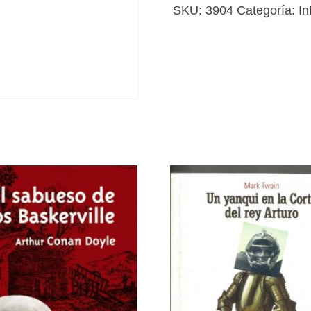
los
SKU:
3904
Categoría:
In
abuelos
cantidad