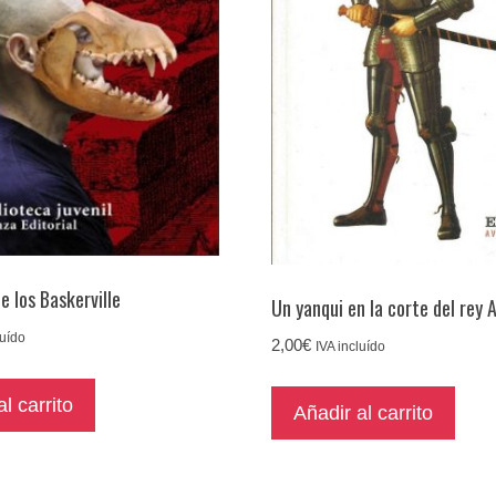
e los Baskerville
Un yanqui en la corte del rey 
luído
2,00
€
IVA incluído
l carrito
Añadir al carrito