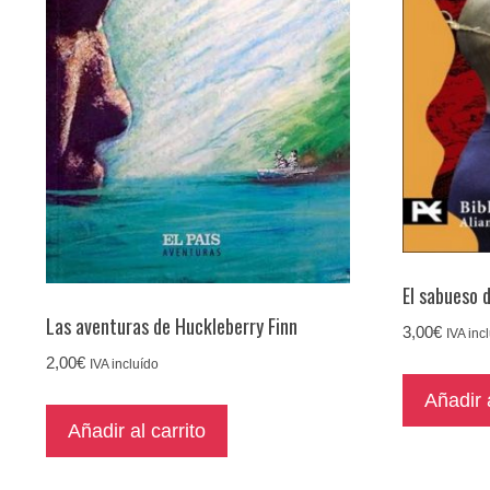
El sabueso d
Las aventuras de Huckleberry Finn
3,00
€
IVA inc
2,00
€
IVA incluído
Añadir a
Añadir al carrito