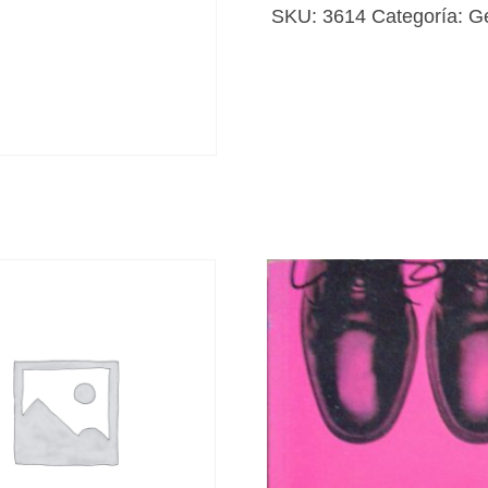
cantidad
SKU:
3614
Categoría:
G