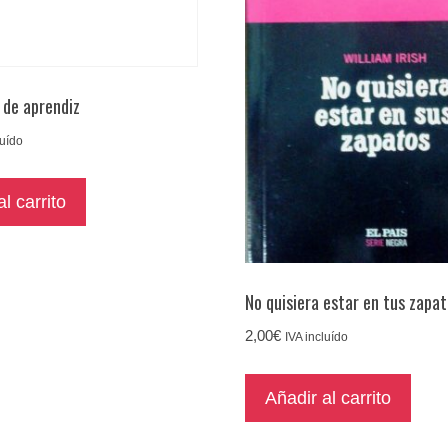
 de aprendiz
luído
l carrito
No quisiera estar en tus zapa
2,00
€
IVA incluído
Añadir al carrito