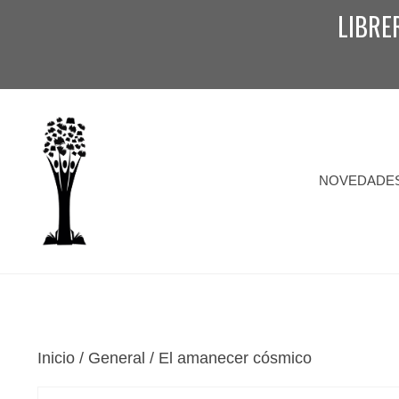
Saltar
LIBRE
al
contenido
NOVEDADE
Inicio
/
General
/ El amanecer cósmico