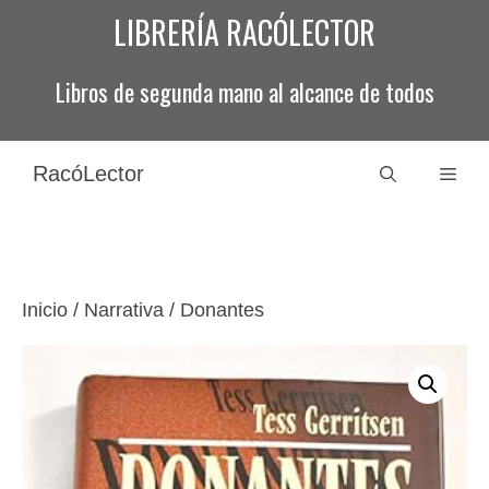
Saltar
LIBRERÍA RACÓLECTOR
al
contenido
Libros de segunda mano al alcance de todos
RacóLector
Men
Inicio
/
Narrativa
/ Donantes