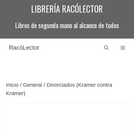
Saltar
LIBRERÍA RACÓLECTOR
al
contenido
Libros de segunda mano al alcance de todos
RacóLector
Men
Inicio
/
General
/ Divorciados (Kramer contra
Kramer)