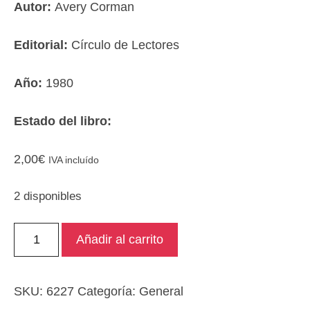
Autor:
Avery Corman
Editorial:
Círculo de Lectores
Año:
1980
Estado del libro:
2,00
€
IVA incluído
2 disponibles
Divorciados
Añadir al carrito
(Kramer
contra
Kramer)
SKU:
6227
Categoría:
General
cantidad