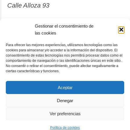
Calle Alloza 93
12001 Castellón de la Plana
Gestionar el consentimiento de
las cookies
964 81 37 63
Para ofrecer las mejores experiencias, utilizamos tecnologías como las
cookies para almacenar y/o acceder a la información del dispositivo. El
consentimiento de estas tecnologías nos permitirá procesar datos como el
comportamiento de navegación o las identificaciones únicas en este sitio.
No consentir o retirar el consentimiento, puede afectar negativamente a
ciertas características y funciones.
Aceptar
Denegar
RACÓLECTOR
ENCUENTRA TU LIBRO
Subscribete
Ver preferencias
Política de cookies (UE)
Términos y condiciones
© 2026 GeneratePress
Política de cookies