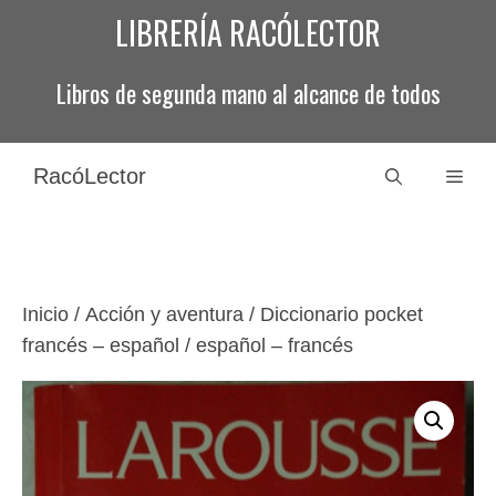
Saltar
LIBRERÍA RACÓLECTOR
al
contenido
Libros de segunda mano al alcance de todos
RacóLector
Men
Inicio
/
Acción y aventura
/ Diccionario pocket
francés – español / español – francés