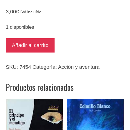
3,00
€
IVA incluído
1 disponibles
Diccionario
Añadir al carrito
pocket
francés
-
SKU:
7454
Categoría:
Acción y aventura
español
/
Productos relacionados
español
-
francés
cantidad