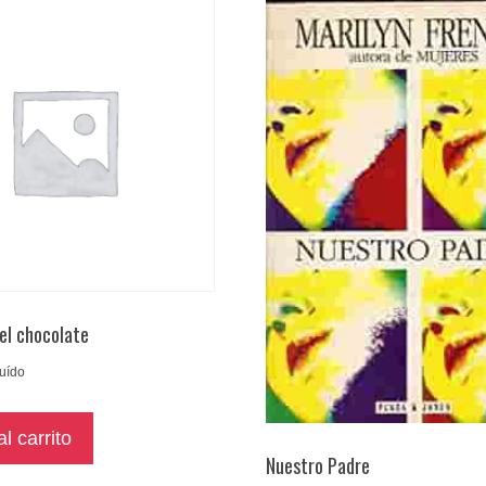
del chocolate
luído
l carrito
Nuestro Padre