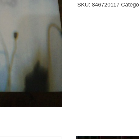
cantidad
SKU:
846720117
Catego