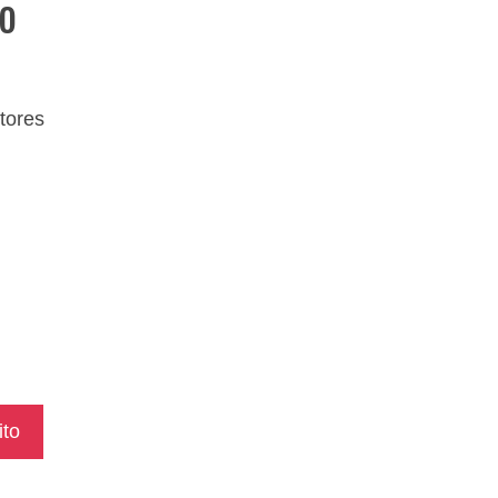
o
tores
ito