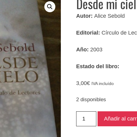
Desde mi ciel
Autor:
Alice Sebold
Editorial:
Círculo de Lec
Año:
2003
Estado del libro:
3,00
€
IVA incluído
2 disponibles
Desde
Añadir al carr
mi
cielo