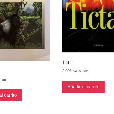
Tictac
3,00
€
IVA incluído
luído
Añadir al carrito
l carrito