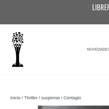
Saltar
LIBRE
al
contenido
NOVEDADE
Inicio
/
Thriller / suspense
/ Contagio