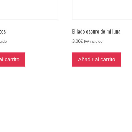
tos
El lado oscuro de mi luna
3,00
€
luído
IVA incluído
l carrito
Añadir al carrito