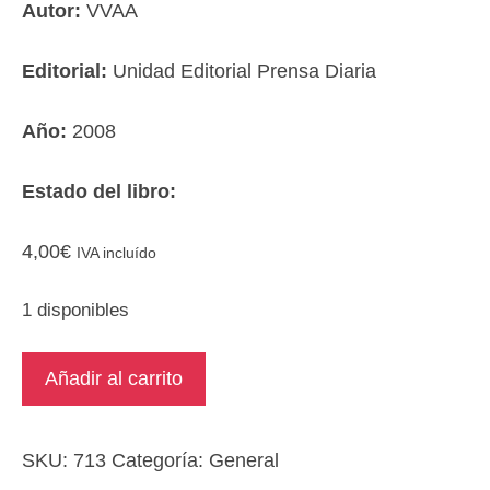
Autor:
VVAA
Editorial:
Unidad Editorial Prensa Diaria
Año:
2008
Estado del libro:
4,00
€
IVA incluído
1 disponibles
Computer
Añadir al carrito
&
Web.
14-
SKU:
713
Categoría:
General
Buscadores